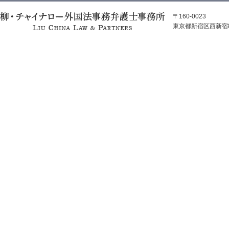
〒160-0023
東京都新宿区西新宿8-1
スマ